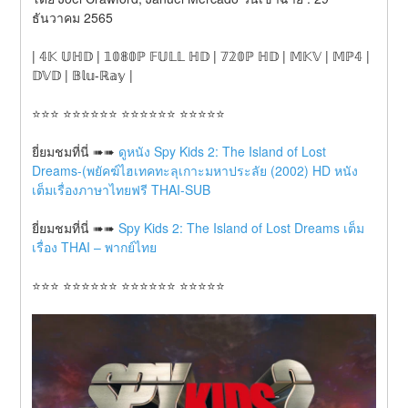
ธันวาคม 2565
| 𝟜𝕂 𝕌ℍ𝔻 | 𝟙𝟘𝟠𝟘ℙ 𝔽𝕌𝕃𝕃 ℍ𝔻 | 𝟟𝟚𝟘ℙ ℍ𝔻 | 𝕄𝕂𝕍 | 𝕄ℙ𝟜 | 
𝔻𝕍𝔻 | 𝔹𝕝𝕦-ℝ𝕒𝕪 |
⭐⭐⭐ ⭐⭐⭐⭐⭐⭐ ⭐⭐⭐⭐⭐⭐ ⭐⭐⭐⭐⭐
ยี่ยมชมที่นี่ ➠➠ 
ดูหนัง Spy Kids 2: The Island of Lost 
Dreams-(พยัคฆ์ไฮเทคทะลุเกาะมหาประลัย (2002) HD หนัง
เต็มเรื่องภาษาไทยฟรี THAI-SUB
ยี่ยมชมที่นี่ ➠➠ 
Spy Kids 2: The Island of Lost Dreams เต็ม
เรื่อง THAI – พากย์ไทย
⭐⭐⭐ ⭐⭐⭐⭐⭐⭐ ⭐⭐⭐⭐⭐⭐ ⭐⭐⭐⭐⭐