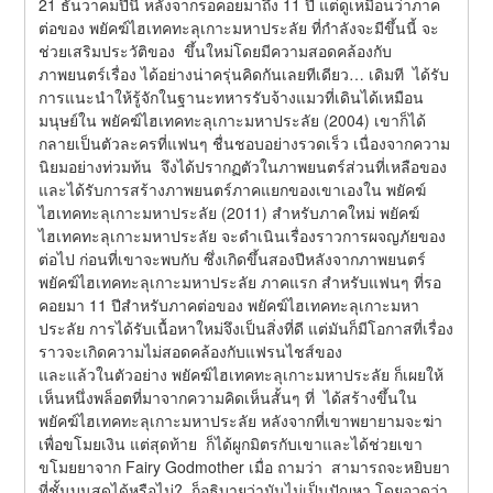
21 ธันวาคมปีนี้ หลังจากรอคอยมาถึง 11 ปี แต่ดูเหมือนว่าภาค
ต่อของ พยัคฆ์ไฮเทคทะลุเกาะมหาประลัย ที่กำลังจะมีขึ้นนี้ จะ
ช่วยเสริมประวัติของ  ขึ้นใหม่โดยมีความสอดคล้องกับ
ภาพยนตร์เรื่อง ได้อย่างน่าครุ่นคิดกันเลยทีเดียว… เดิมที  ได้รับ
การแนะนำให้รู้จักในฐานะทหารรับจ้างแมวที่เดินได้เหมือน
มนุษย์ใน พยัคฆ์ไฮเทคทะลุเกาะมหาประลัย (2004) เขาก็ได้
กลายเป็นตัวละครที่แฟนๆ ชื่นชอบอย่างรวดเร็ว เนื่องจากความ
นิยมอย่างท่วมท้น  จึงได้ปรากฏตัวในภาพยนตร์ส่วนที่เหลือของ 
และได้รับการสร้างภาพยนตร์ภาคแยกของเขาเองใน พยัคฆ์
ไฮเทคทะลุเกาะมหาประลัย (2011) สำหรับภาคใหม่ พยัคฆ์
ไฮเทคทะลุเกาะมหาประลัย จะดำเนินเรื่องราวการผจญภัยของ  
ต่อไป ก่อนที่เขาจะพบกับ ซึ่งเกิดขึ้นสองปีหลังจากภาพยนตร์ 
พยัคฆ์ไฮเทคทะลุเกาะมหาประลัย ภาคแรก สำหรับแฟนๆ ที่รอ
คอยมา 11 ปีสำหรับภาคต่อของ พยัคฆ์ไฮเทคทะลุเกาะมหา
ประลัย การได้รับเนื้อหาใหม่จึงเป็นสิ่งที่ดี แต่มันก็มีโอกาสที่เรื่อง
ราวจะเกิดความไม่สอดคล้องกับแฟรนไชส์ของ
และแล้วในตัวอย่าง พยัคฆ์ไฮเทคทะลุเกาะมหาประลัย ก็เผยให้
เห็นหนึ่งพล็อตที่มาจากความคิดเห็นสั้นๆ ที่  ได้สร้างขึ้นใน 
พยัคฆ์ไฮเทคทะลุเกาะมหาประลัย หลังจากที่เขาพยายามจะฆ่า 
เพื่อขโมยเงิน แต่สุดท้าย  ก็ได้ผูกมิตรกับเขาและได้ช่วยเขา
ขโมยยาจาก Fairy Godmother เมื่อ ถามว่า  สามารถจะหยิบยา
ที่ชั้นบนสุดได้หรือไม่?  ก็อธิบายว่ามันไม่เป็นปัญหา โดยอวดว่า 