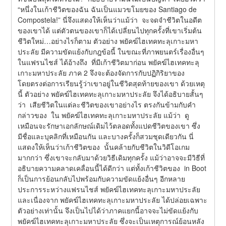
“หนึ่งในเก้าชีวิตของฉัน ฉันเป็นแมวขโมยของ Santiago de 
Compostela!” นี่จึงแสดงให้เห็นว่าแม้ว่า  จะจดจำชีวิตในอดีต
ของเขาได้ แต่ตัวตนของเขาก็ได้เปลี่ยนไปทุกครั้งที่เขาเริ่มต้น
ชีวิตใหม่…อย่างไรก็ตาม ตัวอย่าง พยัคฆ์ไฮเทคทะลุเกาะมหา
ประลัย มีความขัดแย้งกับกฎข้อนี้ ในขณะที่ภาพยนตร์เรื่องอื่นๆ 
ในแฟรนไชส์ ได้อ้างถึง  ที่มีเก้าชีวิตมาก่อน พยัคฆ์ไฮเทคทะลุ
เกาะมหาประลัย ภาค 2 จึงจะต้องจัดการกับปฏิกิริยาของ  
โดยตรงต่อการเรียนรู้ว่าเขาอยู่ในชีวิตสุดท้ายของเขา ด้วยเหตุ
นี้ ตัวอย่าง พยัคฆ์ไฮเทคทะลุเกาะมหาประลัย จึงได้อธิบายสั้นๆ 
ว่า  เสียชีวิตในแต่ละชีวิตของเขาอย่างไร ตรงกันข้ามกับคำ
กล่าวของ  ใน พยัคฆ์ไฮเทคทะลุเกาะมหาประลัย แม้ว่า  ดู
เหมือนจะรักษาเอกลักษณ์เดิมไว้ตลอดทั้งแปดชีวิตของเขา ซึ่ง
มีชื่อและบุคลิกที่เหมือนกัน และบางครั้งก็สวมชุดเดียวกัน นี่
แสดงให้เห็นว่าเก้าชีวิตของ  นั้นคล้ายกับชีวิตในวิดีโอเกม
มากกว่า ซึ่งเขาจะกลับมาด้วยวิธีเดิมทุกครั้ง แม้ว่าอาจจะมีวิธีที่
อธิบายความคลาดเคลื่อนนี้ได้ดีกว่า แต่ทั้งเก้าชีวิตของ  in Boot 
ก็เป็นการย้อนกลับไปพร้อมกับความขัดแย้งอื่นๆ อีกหลาย
ประการระหว่างแฟรนไชส์ พยัคฆ์ไฮเทคทะลุเกาะมหาประลัย 
และเนื่องจาก พยัคฆ์ไฮเทคทะลุเกาะมหาประลัย ได้ปล่อยเฉพาะ
ตัวอย่างเท่านั้น จึงเป็นไปได้ว่าภาคแยกนี้อาจจะไม่ขัดแย้งกับ 
พยัคฆ์ไฮเทคทะลุเกาะมหาประลัย ซึ่งจะเป็นเหตุการณ์ย้อนหลัง